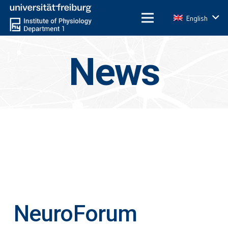
English
News
NeuroForum