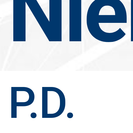
Ni
P.D.