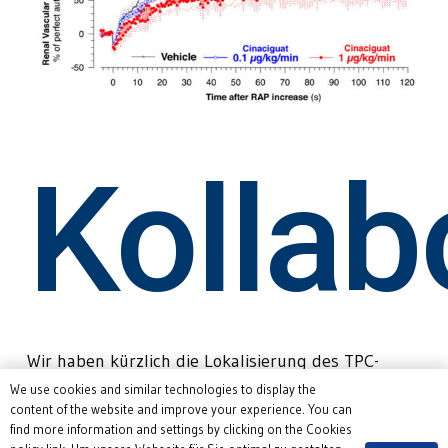
Kollab
Wir haben kürzlich die Lokalisierung des TPC-
Proteins 1 (TPC1) in der Niere und seine
We use cookies and similar technologies to display the
funktionelle Rolle bei der dynamischen
content of the website and improve your experience. You can
find more information and settings by clicking on the Cookies
Regulierung des tubulären Transports untersucht.