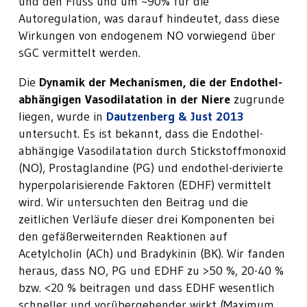
und den Fluss und um ~90% für die
Autoregulation, was darauf hindeutet, dass diese
Wirkungen von endogenem NO vorwiegend über
sGC vermittelt werden.
Die
Dynamik der Mechanismen, die der Endothel-
abhängigen Vasodilatation in der Niere
zugrunde
liegen, wurde in
Dautzenberg & Just 2013
untersucht. Es ist bekannt, dass die Endothel-
abhängige Vasodilatation durch Stickstoffmonoxid
(NO), Prostaglandine (PG) und endothel-derivierte
hyperpolarisierende Faktoren (EDHF) vermittelt
wird. Wir untersuchten den Beitrag und die
zeitlichen Verläufe dieser drei Komponenten bei
den gefäßerweiternden Reaktionen auf
Acetylcholin (ACh) und Bradykinin (BK). Wir fanden
heraus, dass NO, PG und EDHF zu >50 %, 20-40 %
bzw. <20 % beitragen und dass EDHF wesentlich
schneller und vorübergehender wirkt (Maximum