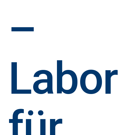
–
Labor
für